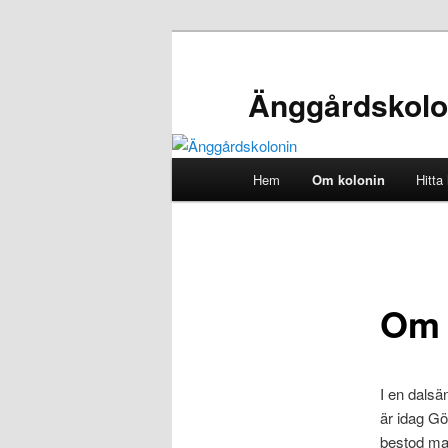
Hoppa
till
primärt
Änggårdskolo
innehåll
Huvudmeny
Hem
Om kolonin
Hitta 
Om 
I en dalsä
är idag Gö
bestod ma