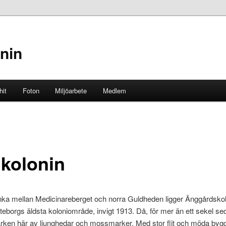
nin
hit
Foton
Miljöarbete
Medlem
kolonin
nka mellan Medicinareberget och norra Guldheden ligger Änggårdskol
teborgs äldsta koloniområde, invigt 1913. Då, för mer än ett sekel se
rken här av ljunghedar och mossmarker. Med stor flit och möda byg