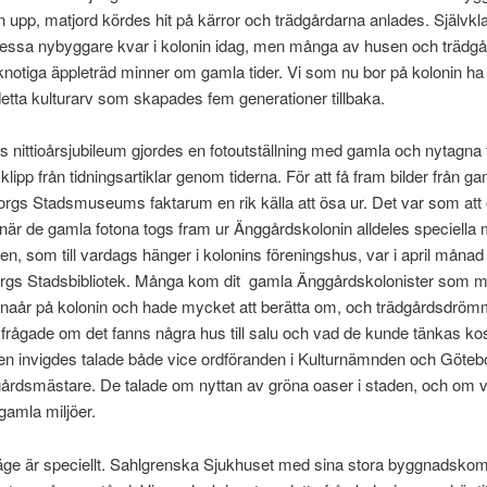
upp, matjord kördes hit på kärror och trädgårdarna anlades. Självkla
dessa nybyggare kvar i kolonin idag, men många av husen och trädg
notiga äppleträd minner om gamla tider. Vi som nu bor på kolonin ha 
detta kulturarv som skapades fem generationer tillbaka.
ins nittioårsjubileum gjordes en fotoutställning med gamla och nytagna
klipp från tidningsartiklar genom tiderna. För att få fram bilder från ga
rgs Stadsmuseums faktarum en rik källa att ösa ur. Det var som att
 när de gamla fotona togs fram ur Änggårdskolonin alldeles speciella
gen, som till vardags hänger i kolonins föreningshus, var i april mån
rgs Stadsbibliotek. Många kom dit ­ gamla Änggårdskolonister som 
arnaår på kolonin och hade mycket att berätta om, och trädgårdsdrö
rågade om det fanns några hus till salu och vad de kunde tänkas ko
gen invigdes talade både vice ordföranden i Kulturnämnden och Göteb
årdsmästare. De talade om nyttan av gröna oaser i staden, och om vi
amla miljöer.
äge är speciellt. Sahlgrenska Sjukhuset med sina stora byggnadskom