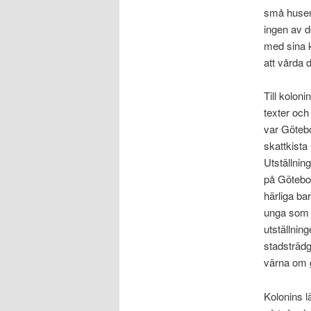
små husen 
ingen av 
med sina k
att vårda 
Till kolon
texter och 
var Götebo
skattkista
Utställnin
på Götebo
härliga b
unga som f
utställnin
stadsträdg
värna om g
Kolonins l