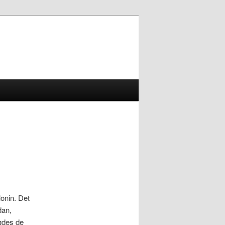
onin. Det
dan,
gdes de