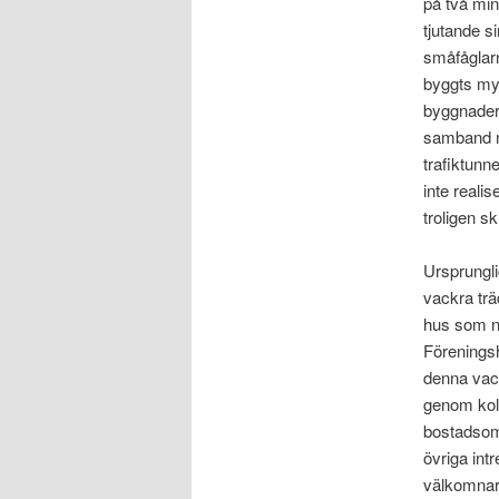
på två min
tjutande s
småfåglarn
byggts myc
byggnader,
samband m
trafiktunn
inte realis
troligen s
Ursprungli
vackra trä
hus som nu
Föreningsh
denna vack
genom kolo
bostadsom
övriga intr
välkomnar 