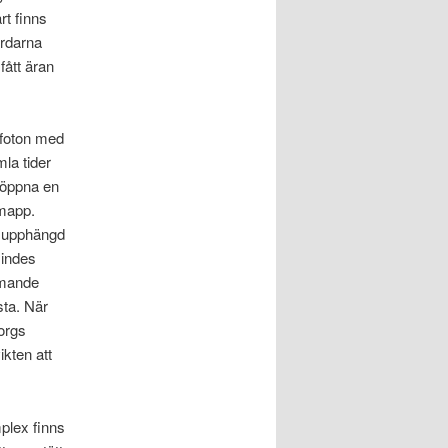
rt finns
årdarna
fått äran
 foton med
mla tider
 öppna en
 mapp.
ad upphängd
mindes
mmande
sta. När
orgs
kten att
plex finns