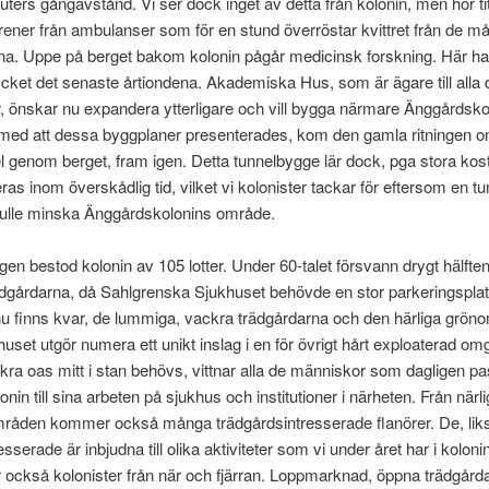
uters gångavstånd. Vi ser dock inget av detta från kolonin, men hör tit
irener från ambulanser som för en stund överröstar kvittret från de m
a. Uppe på berget bakom kolonin pågår medicinsk forskning. Här ha
ket det senaste årtiondena. Akademiska Hus, som är ägare till alla
 önskar nu expandera ytterligare och vill bygga närmare Änggårdskol
ed att dessa byggplaner presenterades, kom den gamla ritningen 
el genom berget, fram igen. Detta tunnelbygge lär dock, pga stora kos
eras inom överskådlig tid, vilket vi kolonister tackar för eftersom en tu
kulle minska Änggårdskolonins område.
gen bestod kolonin av 105 lotter. Under 60-talet försvann drygt hälfte
dgårdarna, då Sahlgrenska Sjukhuset behövde en stor parkeringspla
 finns kvar, de lummiga, vackra trädgårdarna och den härliga gröno
uset utgör numera ett unikt inslag i en för övrigt hårt exploaterad omg
ra oas mitt i stan behövs, vittnar alla de människor som dagligen p
nin till sina arbeten på sjukhus och institutioner i närheten. Från när
råden kommer också många trädgårdsintresserade flanörer. De, lik
esserade är inbjudna till olika aktiviteter som vi under året har i kolonin
också kolonister från när och fjärran. Loppmarknad, öppna trädgårda