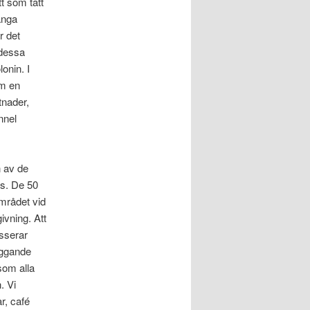
t som tätt
ånga
r det
 dessa
onin. I
om en
tnader,
nnel
n av de
ts. De 50
mrådet vid
ivning. Att
asserar
liggande
som alla
. Vi
r, café