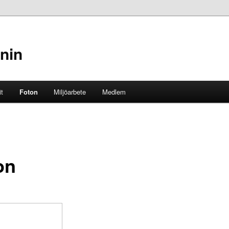
nin
it
Foton
Miljöarbete
Medlem
on