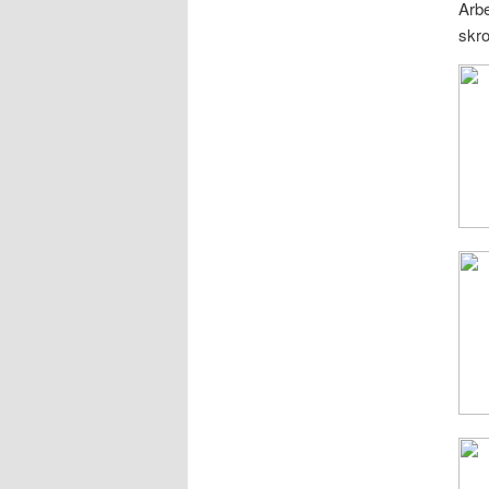
Arbe
skro